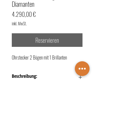
Diamanten
Preis
4.290,00 €
inkl. MwSt.
Reservieren
Ohrstecker 2 Bögen mit 1 Brillanten
Beschreibung:
- Legierung + Material: 750/- Gelbgold
- Besatz: 2 Diamanten zus. 0,2 ct.
- Farbe: G [Top Wesselton (feines Weiß)]
- Reinheit: vs1 [sehr kleine Einschlüsse]
TERMINBUCHUNG
- Schliff: Moderner Brillantschliff
KONTAKTE
ÖFFNUNGSZEITEN