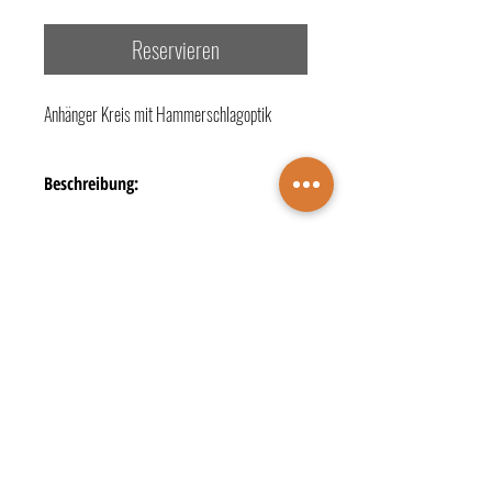
Reservieren
Anhänger Kreis mit Hammerschlagoptik
Beschreibung:
- Legierung + Material: 750/- Gelbgold
TERMINBUCHUNG
KONTAKTE
ÖFFNUNGSZEITEN
Juwelier Wichelhaus
DATENSCHUTZ
IMPRESSUM
Markt 4 • 48683 Ahaus
☎️
+49 2561 2729