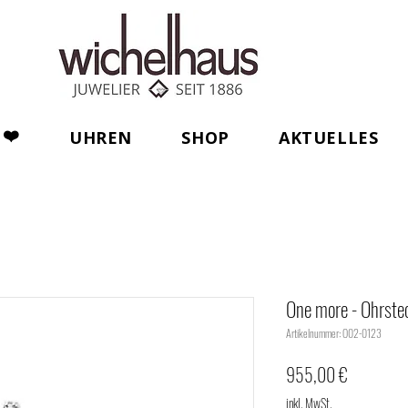
❤️
UHREN
SHOP
AKTUELLES
One more - Ohrste
Artikelnummer: O02-0123
Preis
955,00 €
inkl. MwSt.