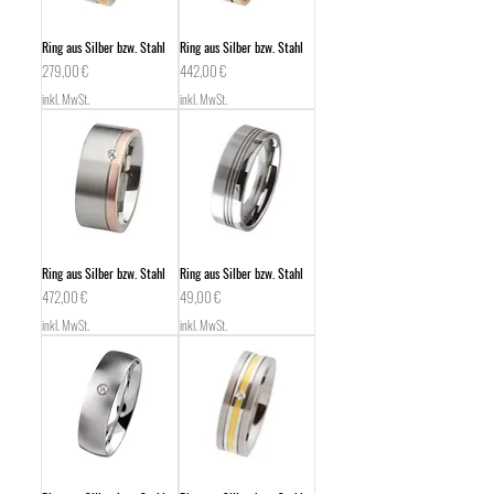
Ring aus Silber bzw. Stahl
Ring aus Silber bzw. Stahl
Preis
Preis
279,00 €
442,00 €
inkl. MwSt.
inkl. MwSt.
Ring aus Silber bzw. Stahl
Ring aus Silber bzw. Stahl
Preis
Preis
472,00 €
49,00 €
inkl. MwSt.
inkl. MwSt.