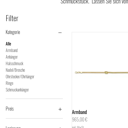
Schmuckstück. Lassen Sie sich von 
Filter
Kategorie
Alle
Armband
Anhänger
Halsschmuck
Nadel/Brosche
Ohrstecker/Ohrhänger
Ringe
Schmuckanhänger
Preis
Armband
Schnellansicht
Preis
965,00 €
35 €
9.990 €
inkl. MwSt.