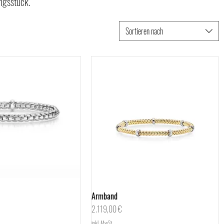
ingsstück.
Sortieren nach
Schnellansicht
Armband
Schnellansicht
Preis
2.119,00 €
inkl. MwSt.