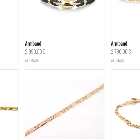
Armband
Schnellansicht
Armband
Preis
Preis
2.990,00 €
2.790,00 €
inkl. MwSt.
inkl. MwSt.