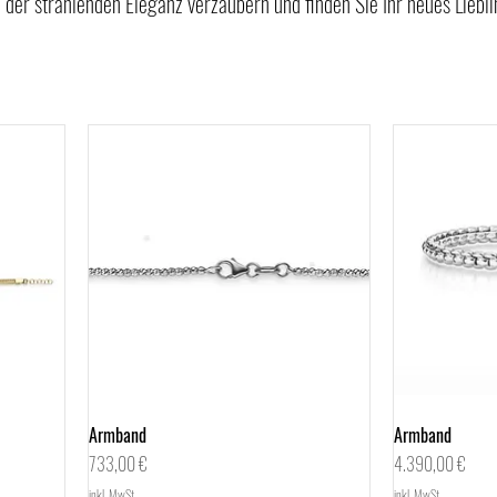
der strahlenden Eleganz verzaubern und finden Sie Ihr neues Liebl
Armband
Schnellansicht
Armband
Preis
Preis
733,00 €
4.390,00 €
inkl. MwSt.
inkl. MwSt.