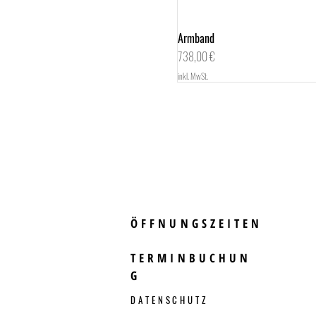
Armband
Schnellansicht
Preis
738,00 €
inkl. MwSt.
ÖFFNUNGSZEITEN
TERMINBUCHUN
G
DATENSCHUTZ