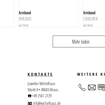
Armband
Schnellansicht
Armband
Preis
Preis
998,00 €
1.690,00 €
inkl. MwSt.
inkl. MwSt.
Mehr laden
KONTAKTE
WEITERE 
Juwelier Wichelhaus
Markt 4 • 48683 Ahaus
☎️
+49 2561 2729
📧
info@wichelhaus.de