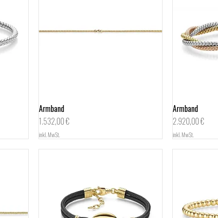
Armband
Schnellansicht
Armband
Preis
Preis
1.532,00 €
2.920,00 €
inkl. MwSt.
inkl. MwSt.