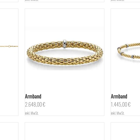
Armband
Schnellansicht
Armband
Preis
Preis
2.648,00 €
1.445,00 €
inkl. MwSt.
inkl. MwSt.