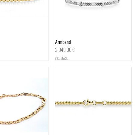
Schnellansicht
Armband
Schnellansicht
Preis
2.049,00 €
inkl. MwSt.