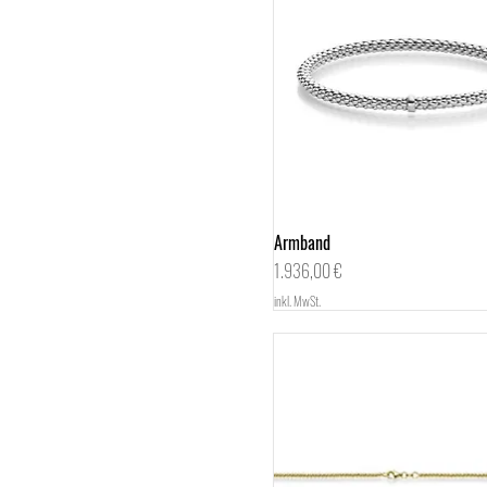
Armband
Schnellansicht
Preis
1.936,00 €
inkl. MwSt.