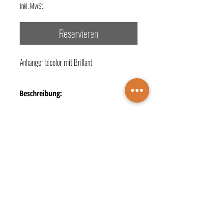
inkl. MwSt.
Reservieren
Anhänger bicolor mit Brillant
Beschreibung:
- Legierung + Material: 750/- Gelb- + Rotgold
- Besatz: 1 Diamant zus. 0,02 ct.
- Farbe: G [Top Wesselton (feines Weiß)]
- Reinheit: vs1 [sehr kleine Einschlüsse]
TERMINBUCHUNG
- Schliff: Moderner Brillantschliff
KONTAKTE
ÖFFNUNGSZEITEN
Juwelier Wichelhaus
DATENSCHUTZ
IMPRESSUM
Markt 4 • 48683 Ahaus
☎️
+49 2561 2729