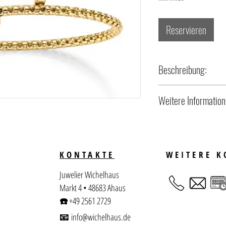
Reservieren
Beschreibung:
- Legierung + Material: 585/
Weitere Information
#Jahrestag
KONTAKTE
WEITERE 
Juwelier Wichelhaus
Markt 4 • 48683 Ahaus
☎️
+49 2561 2729
📧
info@wichelhaus.de