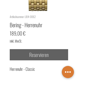
Artikelnummer: U04-0062
Bering - Herrenuhr
Preis
189,00 €
inkl. MwSt.
Reservieren
Herrenuhr - Classic
Beschreibung:
- Referenz-Nr.: 12532-732
- Technik: Quarz-Analog
- Gehäusematerial: Stahl (goldfarbig)