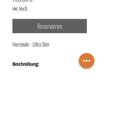
inkl. MwSt.
Reservieren
Herrenuhr - Ultra Slim
Beschreibung:
- Referenz-Nr.: 17240-708
- Technik: Quarz-Analog
- Gehäusematerial: Stahl
- Gehäuseform: rund
- Gehäusegröße: 40 mm
TERMINBUCHUNG
- Glasart: Saphirglas
- Bandart: Metallband
KONTAKTE
ÖFFNUNGSZEITEN
- Zifferblattfarbe: grün
Juwelier Wichelhaus
DATENSCHUTZ
- Zifferblattindex: Striche
IMPRESSUM
Markt 4 • 48683 Ahaus
- Wasserdichtigkeit: bis 3 bar (30 m)