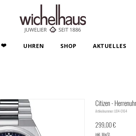
❤️
UHREN
SHOP
AKTUELLES
Citizen - Herrenuh
Artikelnummer: U04-0164
Preis
299,00 €
inkl. MwSt.