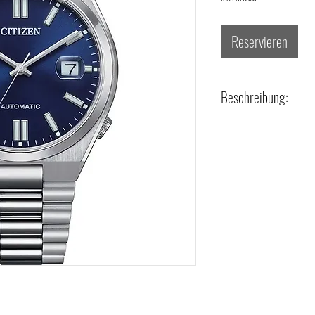
Reservieren
Beschreibung:
- Referenz-Nr.: NJ0150-81L
- Technik: Automatik
- Gehäusematerial: Stahl
- Gehäuseform: rund
- Gehäusegröße: 40 mm
- Glasart: Saphirglas
- Bandart: Metallband
- Zifferblattfarbe: blau
- Zifferblattindex: Striche
- Wasserdichtigkeit: bis 5 b