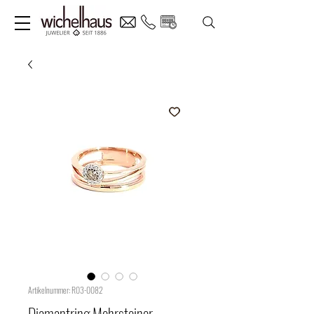
Artikelnummer: R03-0082
Diamantring Mehrsteiner