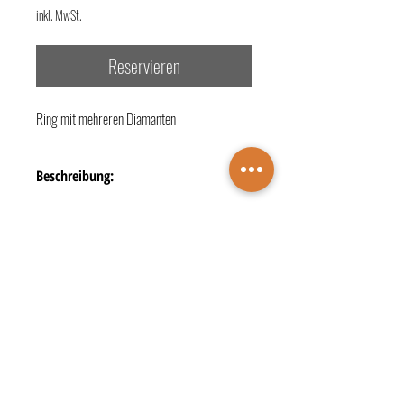
inkl. MwSt.
Reservieren
Ring mit mehreren Diamanten
Beschreibung:
- Legierung + Material: 585/- Weißgold
- Besatz: 3 Diamanten zus. 0,41 ct.
- Farbe: H [Wesselton (Weiß)]
- Reinheit: si [kleine Einschlüsse]
TERMINBUCHUNG
- Schliff: Diamant-Schliff
KONTAKTE
ÖFFNUNGSZEITEN
Juwelier Wichelhaus
DATENSCHUTZ
IMPRESSUM
Markt 4 • 48683 Ahaus
☎️
+49 2561 2729