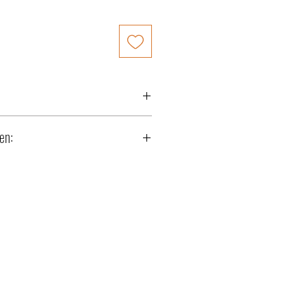
-02
en:
f
stoffband
ne
ar (50 m)