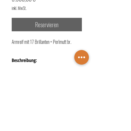
inkl. MwSt.
Reservieren
Armreif mit 17 Brillanten + Perlmutt br.
Beschreibung:
- Legierung + Material: 750/- Rotgold
- Besatz: 17 Diamanten zus. 0,255 ct.
- Farbe: G [Top Wesselton (feines Weiß)]
- Reinheit: vs1 [sehr kleine Einschlüsse]
TERMINBUCHUNG
- Schliff: Moderner Brillantschliff
KONTAKTE
ÖFFNUNGSZEITEN
- Weiterer Besatz: 1 Perlmuttbraun
Juwelier Wichelhaus
DATENSCHUTZ
IMPRESSUM
Markt 4 • 48683 Ahaus