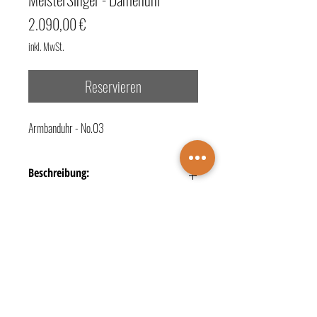
Preis
2.090,00 €
inkl. MwSt.
Reservieren
Armbanduhr - No.03
Beschreibung:
- Referenz-Nr.: BM9901G
- Technik: Automatik
- Gehäusematerial: Stahl
- Gehäuseform: rund
- Gehäusegröße: 38 mm
TERMINBUCHUNG
- Glasart: Saphirglas
- Bandart: Lederband braun
KONTAKTE
ÖFFNUNGSZEITEN
- Zifferblattfarbe: weiß
Juwelier Wichelhaus
DATENSCHUTZ