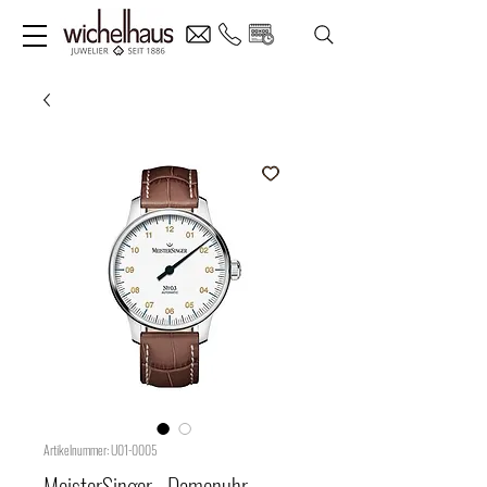
Artikelnummer: U01-0005
MeisterSinger - Damenuhr