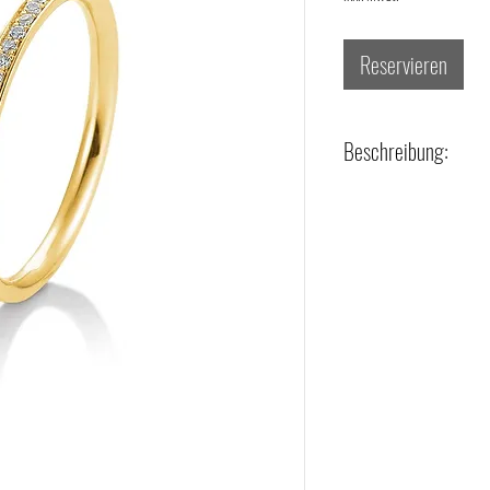
Reservieren
Beschreibung:
- Legierung + Material: 585/
- Besatz: 30 Diamanten zus. 
- Farbe: H [Wesselton (Weiß
- Reinheit: si [kleine Einschlü
- Schliff: Moderner Brillantsch