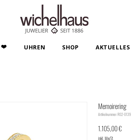
❤️
UHREN
SHOP
AKTUELLES
Memoirering
Artikelnummer: R02-0139
Preis
1.105,00 €
inkl. MwSt.