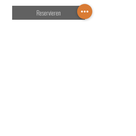
Reservieren
Einzel-Ohrstecker Kugel Ø 4 mm
Beschreibung:
- Legierung + Material: 333/- Gelbgold
TERMINBUCHUNG
KONTAKTE
ÖFFNUNGSZEITEN
Juwelier Wichelhaus
DATENSCHUTZ
IMPRESSUM
Markt 4 • 48683 Ahaus
☎️
+49 2561 2729
📧
info@wichelhaus.de