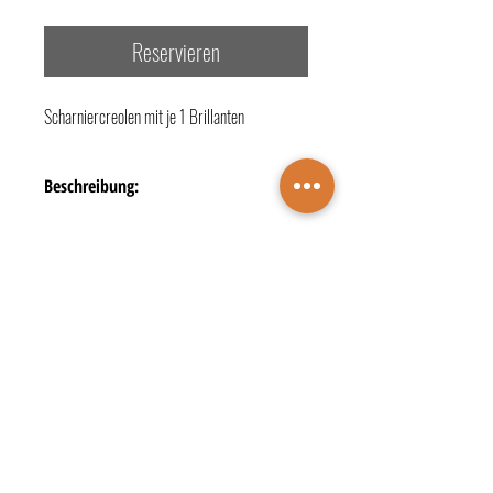
Reservieren
Scharniercreolen mit je 1 Brillanten
Beschreibung:
- Legierung + Material: 750/- Gelbgold
- Besatz: 2 Diamanten zus. 0,19 ct.
- Farbe: G [Top Wesselton (feines Weiß)]
- Reinheit: si [kleine Einschlüsse]
TERMINBUCHUNG
- Schliff: Moderner Brillantschliff
KONTAKTE
ÖFFNUNGSZEITEN
Juwelier Wichelhaus
DATENSCHUTZ
IMPRESSUM
Markt 4 • 48683 Ahaus
☎️
+49 2561 2729