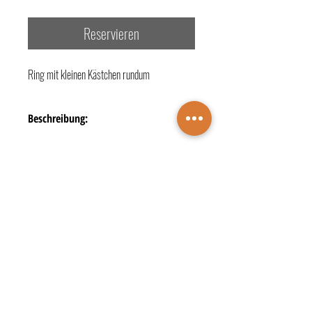
Reservieren
Ring mit kleinen Kästchen rundum
Beschreibung:
- Legierung + Material: 750/- Weißgold
TERMINBUCHUNG
KONTAKTE
ÖFFNUNGSZEITEN
Juwelier Wichelhaus
DATENSCHUTZ
IMPRESSUM
Markt 4 • 48683 Ahaus
☎️
+49 2561 2729