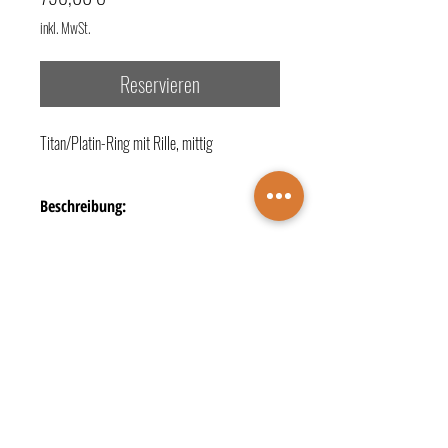
inkl. MwSt.
Reservieren
Titan/Platin-Ring mit Rille, mittig
Beschreibung:
- Legierung + Material: 960/- Titan / Platin
- Besatz: 1 Diamant zus. 0,035 ct.
- Farbe: G [Top Wesselton (feines Weiß)]
- Reinheit: si [kleine Einschlüsse]
TERMINBUCHUNG
- Schliff: Moderner Brillantschliff
KONTAKTE
ÖFFNUNGSZEITEN
Juwelier Wichelhaus
DATENSCHUTZ
IMPRESSUM
Markt 4 • 48683 Ahaus