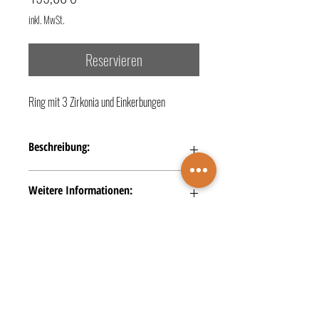
inkl. MwSt.
Reservieren
Ring mit 3 Zirkonia und Einkerbungen
Beschreibung:
- Legierung + Material: 333/- Gelbgold
Weitere Informationen:
#Prüfung #Jahrestag
TERMINBUCHUNG
KONTAKTE
ÖFFNUNGSZEITEN