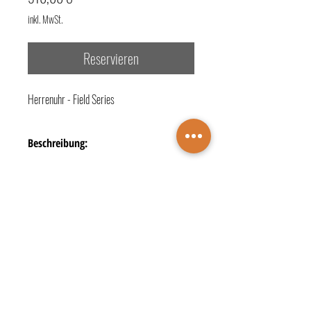
inkl. MwSt.
Reservieren
Herrenuhr - Field Series
Beschreibung:
- Referenz-Nr.: SRPG29K1
- Technik: Automatik
- Gehäusematerial: Stahl
- Gehäuseform: rund
- Gehäusegröße: 39,4 mm
TERMINBUCHUNG
- Glasart: Hardlexglas
- Bandart: Metallband
KONTAKTE
ÖFFNUNGSZEITEN
- Zifferblattfarbe: blau
Juwelier Wichelhaus
DATENSCHUTZ
- Zifferblattindex: verschiedene
IMPRESSUM
Markt 4 • 48683 Ahaus
- Wasserdichtigkeit: bis 10 bar (100 m)