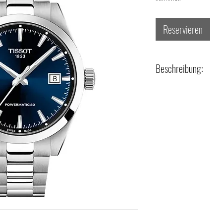
Reservieren
Beschreibung:
- Referenz-Nr.: T16580711
- Technik: Automatik
- Gehäusematerial: Stahl
- Gehäuseform: rund
- Gehäusegröße: 38 mm
- Glasart: Saphirglas
- Bandart: Metallband
- Zifferblattfarbe: blau
- Zifferblattindex: Striche
- Wasserdichtigkeit: bis 10 