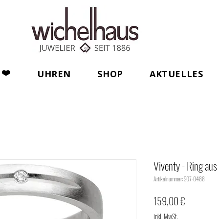
❤️
UHREN
SHOP
AKTUELLES
Viventy - Ring aus 
Artikelnummer: S07-0488
Preis
159,00 €
inkl. MwSt.