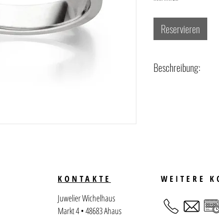
Reservieren
Beschreibung:
- Legierung + Material: 925/
- Besatz: 1 Diamant zus. 0,01
- Farbe: H [Wesselton (Weiß
- Reinheit: pi [Pique, kl. Ei
- Schliff: Moderner Brillantsch
KONTAKTE
WEITERE 
Juwelier Wichelhaus
Markt 4 • 48683 Ahaus