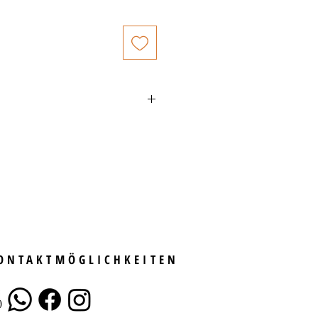
- Silber
5 ct.
)]
nschlüsse mit bloßem Auge erkennbar]
liff
KONTAKTMÖGLICHKEITEN