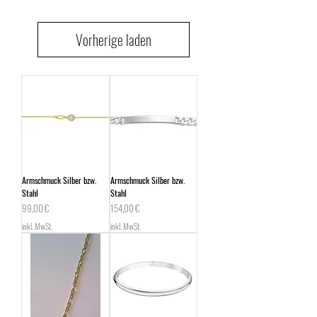
Vorherige laden
Armschmuck Silber bzw.
Armschmuck Silber bzw.
Stahl
Stahl
Preis
Preis
99,00 €
154,00 €
inkl. MwSt.
inkl. MwSt.