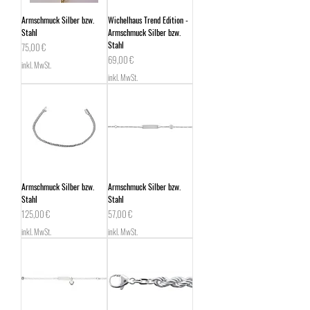
Armschmuck Silber bzw.
Wichelhaus Trend Edition -
Stahl
Armschmuck Silber bzw.
Stahl
Preis
75,00 €
Preis
69,00 €
inkl. MwSt.
inkl. MwSt.
Armschmuck Silber bzw.
Armschmuck Silber bzw.
Stahl
Stahl
Preis
Preis
125,00 €
57,00 €
inkl. MwSt.
inkl. MwSt.