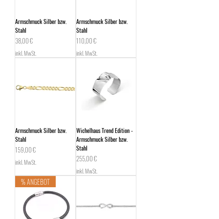
Armschmuck Silber bzw.
Armschmuck Silber bzw.
Stahl
Stahl
Preis
Preis
38,00 €
110,00 €
inkl. MwSt.
inkl. MwSt.
Armschmuck Silber bzw.
Wichelhaus Trend Edition -
Stahl
Armschmuck Silber bzw.
Stahl
Preis
159,00 €
Preis
255,00 €
inkl. MwSt.
inkl. MwSt.
% ANGEBOT