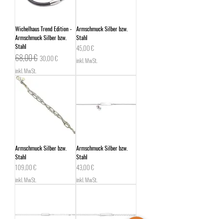
Wichelhaus Trend Edition -
Armschmuck Silber bzw.
Armschmuck Silber bzw.
Stahl
Stahl
Preis
45,00 €
Standardpreis
Sale-Preis
68,00 €
30,00 €
inkl. MwSt.
inkl. MwSt.
Armschmuck Silber bzw.
Armschmuck Silber bzw.
Stahl
Stahl
Preis
Preis
109,00 €
43,00 €
inkl. MwSt.
inkl. MwSt.