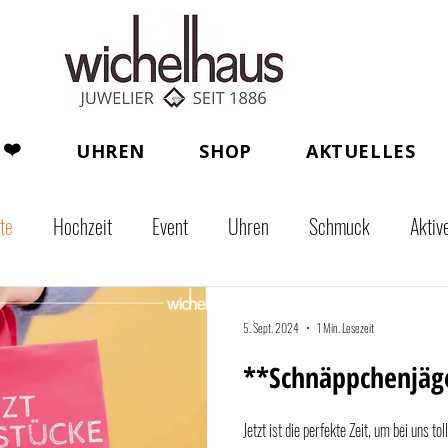
❤️
UHREN
SHOP
AKTUELLES
te
Hochzeit
Event
Uhren
Schmuck
Aktiv
5. Sept. 2024
1 Min. Lesezeit
**Schnäppchenjäge
Jetzt ist die perfekte Zeit, um bei uns t